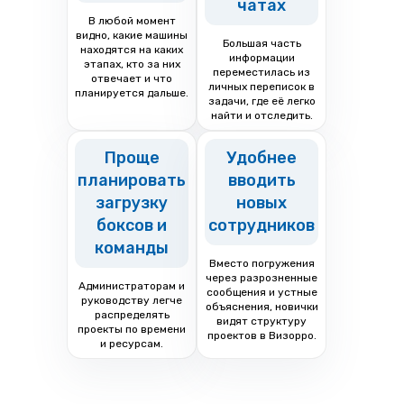
чатах
В любой момент
видно, какие машины
Большая часть
находятся на каких
информации
этапах, кто за них
переместилась из
отвечает и что
личных переписок в
планируется дальше.
задачи, где её легко
найти и отследить.
Проще
Удобнее
планировать
вводить
загрузку
новых
боксов и
сотрудников
команды
Вместо погружения
через разрозненные
Администраторам и
сообщения и устные
руководству легче
объяснения, новички
распределять
видят структуру
проекты по времени
проектов в Визорро.
и ресурсам.