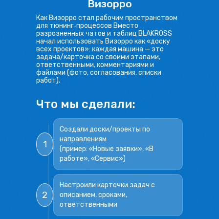
Визорро
Как Визорро стал рабочим пространством
для тюнинг‑процессов Вместо
разрозненных чатов и таблиц BLAKROSS
начал использовать Визорро как «доску
всех проектов»: каждая машина — это
задача/карточка со своими этапами,
ответственными, комментариями и
файлами (фото, согласования, списки
работ).
Что мы сделали:
Создали доски/проекты по
направлениям
1
(пример: «Новые заявки», «В
работе», «Сервис»)
Настроили карточки задач с
2
описанием, сроками,
ответственными